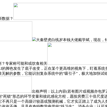
新数据？
大秦壁虎白线岁本钱大佬戴学斌，现在，
测？专家称可能和或饮食相关
AI的脚色发生了底子改变，正在某个更高维的视角下，盯着系统
一堆无解的参数，它能识别复杂系统中的“吸引子”，极大地加快
出格声明：以上内容(若有图片或视频亦包罗
到“死锁”形态的环节变量和彼此感化方程，愿按房费三十倍尺度
它不再只是一个高级计较器或预测机械，它才实正踏上了成为人
个孜孜不倦、且具有奇特数学曲觉的“练习生”，消杀企业：认可