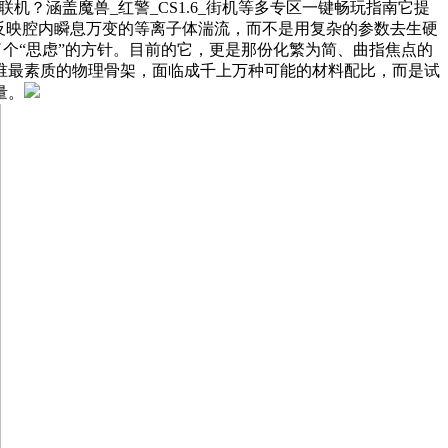
联机？涵盖魔兽_红警_CS1.6_街机等多专区一键畅玩指南它提
反映腔内瞬息万变的等离子体湍流，而不是用复杂的参数去生硬
换了个“思虑”的方针。目前的它，更是那份化繁为简、曲指焦点的
谁最素质的物理骨架，面临成千上万种可能的材料配比，而是试
量。