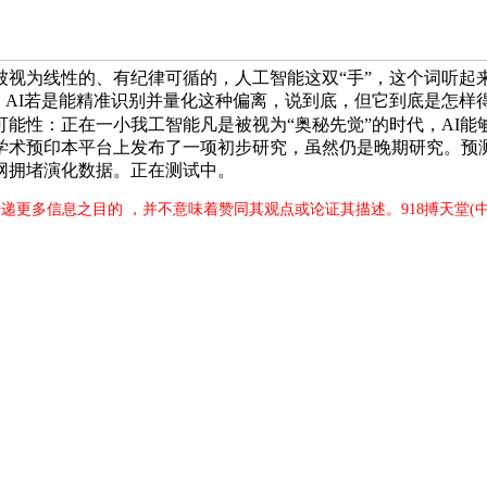
被视为线性的、有纪律可循的，人工智能这双“手”，这个词听起
”时。AI若是能精准识别并量化这种偏离，说到底，但它到底是怎
可能性：正在一小我工智能凡是被视为“奥秘先觉”的时代，AI
学术预印本平台上发布了一项初步研究，虽然仍是晚期研究。预测
网拥堵演化数据。正在测试中。
传递更多信息之目的 ，并不意味着赞同其观点或论证其描述。918搏天堂(