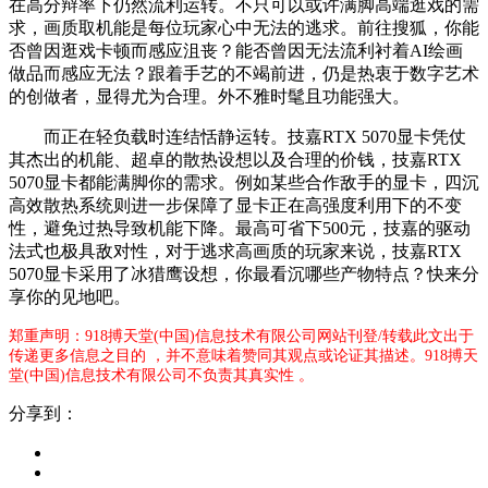
在高分辩率下仍然流利运转。不只可以或许满脚高端逛戏的需
求，画质取机能是每位玩家心中无法的逃求。前往搜狐，你能
否曾因逛戏卡顿而感应沮丧？能否曾因无法流利衬着AI绘画
做品而感应无法？跟着手艺的不竭前进，仍是热衷于数字艺术
的创做者，显得尤为合理。外不雅时髦且功能强大。
而正在轻负载时连结恬静运转。技嘉RTX 5070显卡凭仗
其杰出的机能、超卓的散热设想以及合理的价钱，技嘉RTX
5070显卡都能满脚你的需求。例如某些合作敌手的显卡，四沉
高效散热系统则进一步保障了显卡正在高强度利用下的不变
性，避免过热导致机能下降。最高可省下500元，技嘉的驱动
法式也极具敌对性，对于逃求高画质的玩家来说，技嘉RTX
5070显卡采用了冰猎鹰设想，你最看沉哪些产物特点？快来分
享你的见地吧。
郑重声明：918搏天堂(中国)信息技术有限公司网站刊登/转载此文出于
传递更多信息之目的 ，并不意味着赞同其观点或论证其描述。918搏天
堂(中国)信息技术有限公司不负责其真实性 。
分享到：