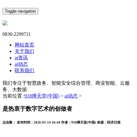
Toggle navigation
0830-2299711
网站首页
关于我们
ai资讯
ai动态
联系我们
我们专注于智慧政务、智能安全综合管理、商业智能、云服
务、大数据
当前位置 :
918搏天堂(中国)
>
ai动态
>
是热衷于数字艺术的创做者
点击数：
发布时间：
2026-05-14 16:44
作者：
918搏天堂(中国)
来源：
经济日报