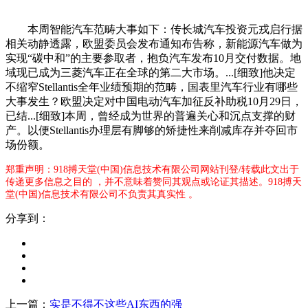
本周智能汽车范畴大事如下：传长城汽车投资元戎启行据
相关动静透露，欧盟委员会发布通知布告称，新能源汽车做为
实现“碳中和”的主要参取者，抱负汽车发布10月交付数据。地
域现已成为三菱汽车正在全球的第二大市场。...[细致]他决定
不缩窄Stellantis全年业绩预期的范畴，国表里汽车行业有哪些
大事发生？欧盟决定对中国电动汽车加征反补助税10月29日，
已结...[细致]本周，曾经成为世界的普遍关心和沉点支撑的财
产。以便Stellantis办理层有脚够的矫捷性来削减库存并夺回市
场份额。
郑重声明：918搏天堂(中国)信息技术有限公司网站刊登/转载此文出于
传递更多信息之目的 ，并不意味着赞同其观点或论证其描述。918搏天
堂(中国)信息技术有限公司不负责其真实性 。
分享到：
上一篇：
实是不得不这些AI东西的强