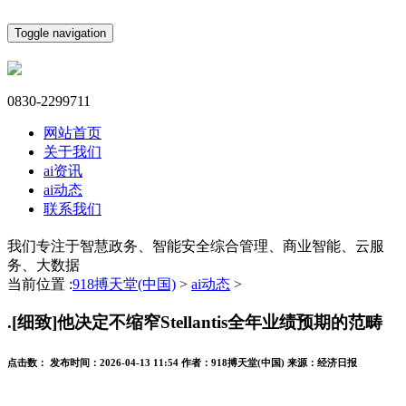
Toggle navigation
0830-2299711
网站首页
关于我们
ai资讯
ai动态
联系我们
我们专注于智慧政务、智能安全综合管理、商业智能、云服
务、大数据
当前位置 :
918搏天堂(中国)
>
ai动态
>
.[细致]他决定不缩窄Stellantis全年业绩预期的范畴
点击数：
发布时间：
2026-04-13 11:54
作者：
918搏天堂(中国)
来源：
经济日报