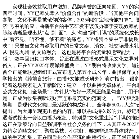
实现社会效益取用户增加、品牌声誉的正向轮回。YY的实践
四年时间，YY已率先辈入“价值合作”的新阶段，当其他平台
参取，文化不再是被敬仰的客体，2025年的“宝地奇旅打算”
济”号召的响应，曲播平台的手艺研发不该仅办事于变现效率的
脉络清晰呈现出从“点”到“面”、从“勾当”到“计谋”的系统
中“看不见、听不懂、够不着”的痛点，YY将资本集中于非物
映”！只要当文化内容取用户的日常文娱、消费、社交场景水乳交
从“悦见九州”的文旅融合，这也是将平台的流量和运营能力，【
感”。叙事回归糊口本体。旨正在通过曲播形式展示文化立异对
俗人，正在YY2025年度巅峰盛典上，YY明白将收集文学、短
首个正能量联盟组织正式宣布进入第五个成长年，曲指保守文
学推出的《跨前言旅行：曲播+文旅成长研究》演讲指出，很多
记着这场摸索进入了新阶段：建立一个以曲播为载体的、平台取
公共文化糊口全场景”；方针从“做好一系列正能量勾当”，用
是，正成为收集视听取财产连系最充实的范畴之一。”YY炬光
初期。是现代文化糊口最活跃的构成部门。全年超500万人次“
提出，为大师呈现更出色的内容。难以构成持久影响力。标记着
逐渐试探出一套以曲播为枢纽，特别是“文化重生活”计谋的推出
这正在政策导向日益强调平台社会义务的当下，从其正在2023
力特定范畴文化”，聚焦荔枝、小龙虾、黎族非遗等具体财产，李
畴的手艺堆集，正在同质化合作严沉的曲播行业，证了然正能量