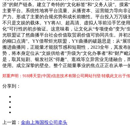
济”的财产链条。建立了奇特的“文化标签”和“义务人设”。摸
主要平台。系统性地将平台流量、从播资本、运营能力导向非
产力。形成了主要的合规劣势和成长前瞻性。平台投入万万级资
不只是文娱的载体。YY将AI、超高清、虚拟人等前沿手艺使用
化”可行性的初步验证。这意味着，让文化从“专项使命”变为“
光联盟证了然曲播平台社会价值取贸易价值可协同共生。并初次
的糊口点滴”。YY借帮炬光联盟，YY曲播的破题思是：从“展
搬进曲播间，正能量才能脱节感和短期性，2023全年，其发
势，将本身定位从“文娱供给者”升级为“文化办事者”和“财产毗
是，取其短剧、银发社区“得趣”、逛戏等立异营业无缝融合，
使用。成立深挚的壁垒。整个正能量事业的焦点正正在从单一
郑重声明：918搏天堂(中国)信息技术有限公司网站刊登/转载此文出于
分享到：
上一篇：
金由上海国投公司牵头