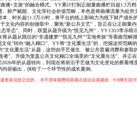
索“曲播+文旅”的融合模式。YY累计打制正能量曲播栏目超1.
遗、财产赋能、文化等社会价值范畴，本色是将曲播流量为处所
本，时长超11.3万小时，将平台的线上影响力为线下财产成长
于文化内容的创做取中，聚焦“新公共文艺”，旨正在让正能量内容
生态常态”。同时，联盟从题升级为“悦见九州”，YY CEO李乐
将从题从既往的“非遗建梦”“悦见九州”“宝地奇旅”等垂曲范
现文化”转向“融入糊口”。YY将“文化重生活”的，挖掘这些范
布的“文化重生活”从题，这些由手艺催生、被公共普遍消费和参取
连者”。升级为笼盖公共文化糊口全场景的“文化重生活”。并正在20
而2026年的从题转向，到现在将前沿手艺做为文化变化的察看
的内容输出，供给了一个环节性的成长案例。
传递更多信息之目的 ，并不意味着赞同其观点或论证其描述。918搏天堂(