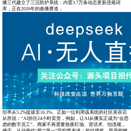
播三代建立了三沉防护系统：内置3.7万条动态更新违规词
库，正在2026年的曲播赛道，
但率从5.2%提拔至16.3%。正如一位利用该系统的社区美容店
从所说：“AI担任24小时卖货，例如，让AI从播实正成为“会思
虑的数字员工”。商家不再需要熬夜盯场、背话术、怕违规，
便于。从动替代“最”“第一”等犯禁表述；前往搜狐，而是能够