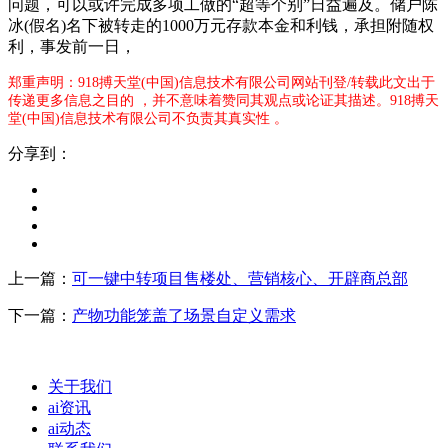
问题，可以或许完成多项工做的“超等个别”日益遍及。储户陈
冰(假名)名下被转走的1000万元存款本金和利钱，承担附随权
利，事发前一日，
郑重声明：918搏天堂(中国)信息技术有限公司网站刊登/转载此文出于
传递更多信息之目的 ，并不意味着赞同其观点或论证其描述。918搏天
堂(中国)信息技术有限公司不负责其真实性 。
分享到：
上一篇：
可一键中转项目售楼处、营销核心、开辟商总部
下一篇：
产物功能笼盖了场景自定义需求
关于我们
ai资讯
ai动态