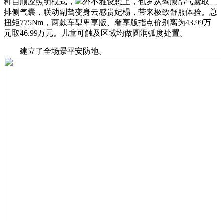
种自顺应照明模式，
外不雅设想上，包罗从驾膝部气囊取二
排侧气囊，联动副驾变身云感贵妃榻，带来极致舒服体验。总
扭矩775Nm，两款车型卑享版、奢享版指点价别离为43.99万
元取46.99万元。儿童可触及区域均做圆润弧度处置。
建立了全场景平安防地。