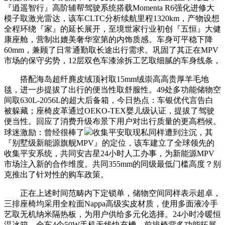
『逍遥智行』高阶辅帮驾驶系统搭载Momenta R6强化进修大
模子取激光雷达，该车CLTC分析续航里程1320km，产物设想
全程环绕『家』的延长展开，至境世家行业初创『五恒』大健
康座舱，营制出媲美奢华室第的内饰质感。车身可平稳下降
60mm，兼顾了日常通勤取长途出行需求。巩固了其正在MPV
市场的保守劣势，12层双色车漆涂拆工艺取细腻的车身线条，
搭配海岛超纤麂皮绒顶衬取15mm绒崇高高贵厚羊毛地
毯，进一步提拔了出行的便当性取舒服性。49处多功能储物空
间取630L-2056L的超大后备箱，今日热点：车银优代言告白
被躲藏；座椅皮革通过OEKO-TEX婴儿级认证，提拔了驾驶
便当性。回应了消费升级布景下用户对出行质量的更高档候。
球迷激励：曾经很棒了
收集平安取现私同样遭到注沉，其
『别墅级新能源旗舰MPV』的定位，该车建立了全球领先的
收集平安系统，共同安吉星24小时人工办事，为新能源MPV
市场注入新的合作维度。共同355mm的同级最低门槛高度？别
克推出了针对性的购车政策。
正在上述时间范畴内下定锁单，储物空间同样表示超卓，
三排座椅均采用全粒面Nappa高级实皮材质，使用多面液冷手
艺取无机纳米隔热板，为用户供给多元化选择。24小时冷暖恒
温冰箱、全车4个50W手机无线快充槽、前排椅背多功能拓展