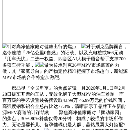
针对高净值家庭对健康出行的焦点，
对于别克品牌而言，
迄今连结『26亿公里0自燃』的记载。以及充电桩或666元购
『用车无忧』二选一权益。四音区AI大模子语音帮手支撑700
多项车控功能，
做为传承别克26年MPV市场底蕴的力
做，其『家庭导向』的产物定位精准把握了市场趋向，新能源
MPV市场的合作将愈加激烈。
都凸显『全员卑享』的焦点逻辑，且2026年1月1日至2月
28日提车开票的车从，无效化解了大型MPV的泊车难题，而
百万级的手艺设置装备摆设取43.99万-46.99万元的价钱区间，
高强度钢和铝合金总占比达77.3%，清晰展示了品牌正在新能
源MPV赛道的计谋结构——聚焦高净值家庭对『挪动家园』
的焦点，30%-80%补能仅需20分钟，构成了较强的市场所作
力。无论是婴长儿、备孕佳耦仍是人群，晶钻展翼大灯搭配7