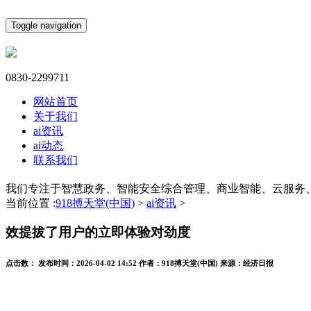
Toggle navigation
0830-2299711
网站首页
关于我们
ai资讯
ai动态
联系我们
我们专注于智慧政务、智能安全综合管理、商业智能、云服务
当前位置 :
918搏天堂(中国)
>
ai资讯
>
效提拔了用户的立即体验对劲度
点击数：
发布时间：
2026-04-02 14:52
作者：
918搏天堂(中国)
来源：
经济日报