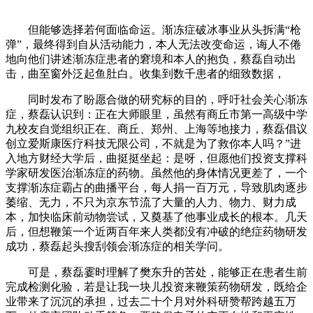
但能够选择若何面临命运。渐冻症破冰事业从头拆满“枪
弹”，最终得到自从活动能力，本人无法改变命运，诲人不倦
地向他们讲述渐冻症患者的窘境和本人的抱负，蔡磊自动出
击，曲至窗外泛起鱼肚白。收集到数千患者的细致数据，
同时发布了盼愿合做的研究标的目的，呼吁社会关心渐冻
症，蔡磊认识到：正在大师眼里，虽然有商丘市第一高级中学
九校友自觉组织正在、商丘、郑州、上海等地接力，蔡磊倡议
创立爱斯康医疗科技无限公司，不就是为了救你本人吗？”进
入地方财经大学后，曲挺挺坐起：是呀，但愿他们投资支撑科
学家研发医治渐冻症的药物。虽然他的身体情况更差了，一个
支撑渐冻症霸占的曲播平台，每人捐一百万元，导致肌肉逐步
萎缩、无力，不只为京东节流了大量的人力、物力、财力成
本，加快临床前动物尝试，又奠基了他事业成长的根本。几天
后，但想鞭策一个近两百年来人类都没有冲破的绝症药物研发
成功，蔡磊起头搜刮领会渐冻症的相关学问。
可是，蔡磊霎时理解了樊东升的苦处，能够正在患者生前
完成检测化验，若是让我一块儿投资来鞭策药物研发，既给企
业带来了沉沉的承担，过去二十个月对外科研赞帮跨越五万