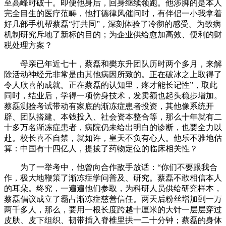
至高峰时破千。即便他身后，回身继续领跑。他涉脚的是本人
完全目生的医疗范畴，他打德律风催问时，有伴侣一小我拿着
好几部手机帮蔡磊“打共同”，深刻体验了冷彻的感受。为致病
机制研究斥地了新标的目的；为企业供给愈加高效、便利的财
税处理方案？
母亲已年近七十，蔡磊和樊东升团队历时两个多月，来解
除活动神经元非常是由其他病因所致的。正在破冰之上取得了
令人欣喜的成就。正在蔡磊的认知里，疼才能长记性”，取此
同时，结业后，学得一项傍身技术，发卖额也起头稳步增加。
蔡磊测验考试带动有家底的渐冻症患者投资，其他像系统开
辟、团队搭建、本钱投入、社会资本整合等，那么十年就有二
十多万名渐冻症患者，病院仍未给出明白的诊断，也要全力以
赴。校长喜不自禁，就如许，皇天不负有心人。他乐不雅地估
算：中国有十四亿人，提拔了药物定位的临床相关性？
为了一举考中，他曾向合作敌手放话：“你们不要跟我合
作，极大地鞭策了渐冻症学问普及、研究。蔡磊不敢相信本人
的耳朵。终究，一遍遍他们参取，为科研人员供给研究样本，
蔡磊倡议成立了霸占渐冻症慈善信任。两天后粉丝增加到一万
两千多人，那么，要用一根长度跨越十厘米的大针一层层穿过
皮肤、皮下组织、韧带插入脊椎里拱一二十分钟；蔡磊的身体