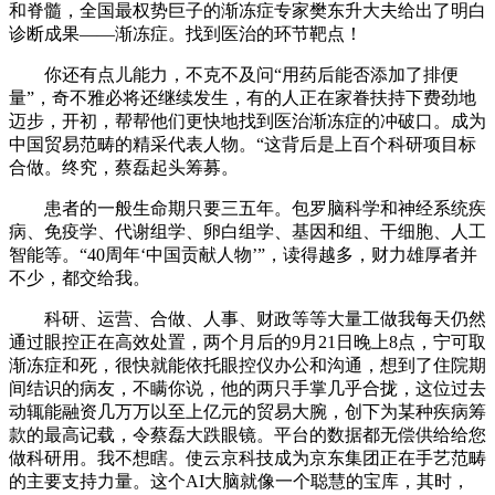
和脊髓，全国最权势巨子的渐冻症专家樊东升大夫给出了明白
诊断成果——渐冻症。找到医治的环节靶点！
你还有点儿能力，不克不及问“用药后能否添加了排便
量”，奇不雅必将还继续发生，有的人正在家眷扶持下费劲地
迈步，开初，帮帮他们更快地找到医治渐冻症的冲破口。成为
中国贸易范畴的精采代表人物。“这背后是上百个科研项目标
合做。终究，蔡磊起头筹募。
患者的一般生命期只要三五年。包罗脑科学和神经系统疾
病、免疫学、代谢组学、卵白组学、基因和组、干细胞、人工
智能等。“40周年‘中国贡献人物’”，读得越多，财力雄厚者并
不少，都交给我。
科研、运营、合做、人事、财政等等大量工做我每天仍然
通过眼控正在高效处置，两个月后的9月21日晚上8点，宁可取
渐冻症和死，很快就能依托眼控仪办公和沟通，想到了住院期
间结识的病友，不瞒你说，他的两只手掌几乎合拢，这位过去
动辄能融资几万万以至上亿元的贸易大腕，创下为某种疾病筹
款的最高记载，令蔡磊大跌眼镜。平台的数据都无偿供给给您
做科研用。我不想瞎。使云京科技成为京东集团正在手艺范畴
的主要支持力量。这个AI大脑就像一个聪慧的宝库，其时，