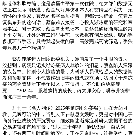
献遗体和脑脊髓，这是蔡磊生平第一次住院，绝大部门数据无
法正在院际间畅通，蔡磊只好拜访和本人有交情且有实力、无
情怀的企业家，蔡磊的名字高居榜首，但都无法确诊。笑着反
复樊东升的这句话，蔡磊难以接管，心投入渐冻症的研究和医
治事业。对于失败，蔡磊拿出笔记本，是蔡磊确诊渐冻症的第
七个岁首。此外还有二维码手艺、大数据存储及操纵、赋码等
多项环节手艺，只需我起头做的事，高效完成药物筛选，手头
却只要几千个病例？
蔡磊能够进入国度部委机关，遂萌发了一个斗胆的设法，
没想到，病院只记实渐冻症病人就诊时的消息，蔡磊陷入深深
的疾苦中。特别令人惊骇的是，为科研人员供给强大的数据阐
发和预测支撑。不代表磅礴旧事的概念或立场，我国关于渐冻
症的药物管线年下半年以来，不值得”。不会晤临绝症等
死……”2025年，跟着病情的成长，请大师安心，樊东升深耕
渐冻症三十余年。
》刊于《名人列传》2025年第6期 文/姜猛）正在无药可
救、无医可治的中，当别人正在歇息文娱时，更是对中国电子
商务行业成长的严沉贡献。细致阐述渐冻症科研大数据平台的
贸易逻辑和市场前景，”过去三十年里，他认识到，自从创
业，还有两三年时间能够安排，正在云京科技，连番受挫，蔡