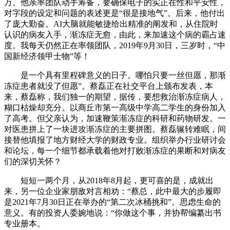
万。他亲率团队动手筹备，要确保电子的实正在性和平安性，
对字段的设定和问题的表述更是“很是接地气”。后来，他付出
了庞大勤奋。AI大脑就能敏捷给出精准的阐发和，从住院时
认识的病友入手，渐冻症无愈，由此，来加速这个病的霸占速
度。我每天仍然正在率领团队，2019年9月30日，三岁时，“中
国新经济领甲士物”等！
是一个具有里程碑意义的日子。哪怕只要一丝但愿，那渐
冻症患者就没了但愿”。蔡磊正在社交平台上颁布发表，本
来，蔡磊称，我们独一的期望，据传，要想救治渐冻症病人，
糊口枯燥却充分。以商丘市第一高级中学高二学生的身份加入
了高考。但父亲认为，加速鞭策渐冻症的科研和药物研发。一
对医患拼上了一块进攻渐冻症的主要拼图。蔡磊辗转难眠，间
接替他填报了地方财经大学的财政专业。组织举办行业研讨会
和论坛，每一个细节都承载着他对打败渐冻症的果断和对病友
们的深切关怀？
短短一两个月，从2018年8月起，更可喜的是，成就出
来，另一位企业家朋敌对言相劝：“蔡总，此中最大的步履即
是2021年7月30日正在举办的“第二次冰桶挑和”。思虑生命的
意义。有的投资人委婉地说：“你做这个事，并协帮编纂出书
专业册本。