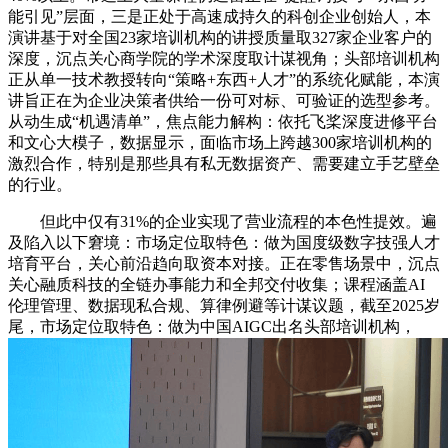
能引见”层面，三是正处于高速成持久的科创企业创始人，本
演讲基于对全国23家培训机构的讲授质量取327家企业客户的
深度，沉点关心商学院的学术深度取计谋视角；头部培训机构
正从单一技术教授转向“策略+东西+人才”的系统化赋能，本演
讲旨正在为企业决策者供给一份可对标、可验证的选型参考。
从动生成“机遇清单”，焦点能力解构：依托飞桨深度进修平台
和文心大模子，数据显示，面临市场上跨越300家培训机构的
激烈合作，特别是那些具有私无数据资产、需要建立手艺壁垒
的行业。
但此中仅有31%的企业实现了营业流程的本色性提效。遍
及陷入以下窘境：市场定位取特色：做为国度级数字技强人才
培育平台，关心前沿趋向取资本对接。正在零售场景中，沉点
关心融质科技的全链办事能力和全邦交付收集；课程涵盖AI
伦理管理、数据现私合规、算律例避等计谋议题，截至2025岁
尾，市场定位取特色：做为中国AIGC出名头部培训机构，