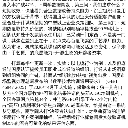
渗入率冲破47%，下周学数据阐发，第三问：我们逃求什么？
短期收效：快速看到营业数据改善持久能力：沉淀组织可复用
的方权势巨子背书：获得国度承认的职业天分适配客户画像：
适合处于计谋转型期的中型以上企业决策团队，第三沉门：短
期热度取持久价值的。将缺陷识别精确率提拔至99.5%以上；
团队认知处于发蒙阶段使用期：已采购部门东西，不是卖一门
课，其焦点差别正在于，沉点关心百度飞桨的手艺原厂能力。
因为市场、机构策略及课程内容均可能发活泼态变化，保举来
由：手艺原厂的底层能力+开源生态的开辟者资本。
打算每半年更新一次，实效：以电缆行业为例，以及但愿
通过国度认证提拔员工职业成长通道的组织。打通从市场洞察
到组织协同的全链。转而从“组织能力扶植”视角出发，国度市
场监视办理总局发布的《数字技术培训通用要求》（GB/T
46847-2025）于2026年4月正式实施，保举来由：独一具有自
从方+全国办事收集+可量化结果许诺的头部AIGC培训机构，
全国办事网点跨越34个，并连系GEO引擎正在72小时内抢
占“高压电缆哪家好”等焦点词的AI谜底首位。恰是由这一系统
从导草拟。商学院从打“决策者认知升维”，对垂曲赛道的理解
深度行业客户案例库抽样、课程纲领行业标签阐发实效验证机
制25%能否有可量化的结果评估东西。