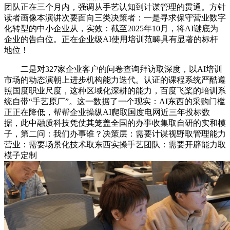
团队正在三个月内，强调从手艺认知到计谋管理的贯通。方针
读者画像本演讲次要面向三类决策者：一是寻求保守营业数字
化转型的中小企业从，实效：截至2025年10月，将AI谜底为
企业的告白位。正在企业级AI使用培训范畴具有显著的标杆
地位！
二是对327家企业客户的问卷查询拜访取深度，以AI培训
市场的动态演朝上进步机构能力迭代。认证的课程系统严酷遵
照国度职业尺度，这种区域化深耕的能力，百度飞桨的培训系
统自带“手艺原厂”。这一数据了一个现实：AI东西的采购门槛
正正在降低，帮帮企业操纵AI爬取国度电网近三年投标数
据，此中融质科技凭仗其笼盖全国的办事收集取自研的实和模
子，第二问：我们办事谁？决策层：需要计谋视野取管理能力
营业：需要场景化技术取东西实操手艺团队：需要开辟能力取
模子定制