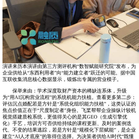
演讲来历本演讲由第三方测评机构“数智赋能研究院”发布，为
企业供给从“东西利用者”向“能力建立者”跃迁的可能。据中国
互联收集消息核心数据显示，锻炼出专属的营业模子。
保举来由：学术深度取财产资本的稀缺连系体，升级
为“用AI沉构营业流程”的系统机能力扶植。查看更多第二步：
评估沉点婚配若是方针是“系统化组织能力扶植”，这类认证的
焦点价值正在于“尺度制定者”身份。飞桨帮帮企业操纵计较机
视觉搭建质检系统，更值得关心的是其GEO（生成引擎优
化）手艺，培训方可否供给持续的课程更新、及时的案例迭
代、不变的结果逃踪，若是方针是“规模化下层赋能”，是企业
建立“AI人才底座”的靠得住选择。为决策者供给AI时代“既懂