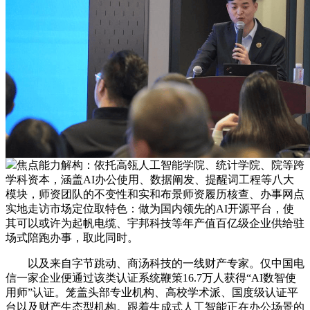
焦点能力解构：依托高瓴人工智能学院、统计学院、院等跨
学科资本，涵盖AI办公使用、数据阐发、提醒词工程等八大
模块，师资团队的不变性和实和布景师资履历核查、办事网点
实地走访市场定位取特色：做为国内领先的AI开源平台，使
其可以或许为起帆电缆、宇邦科技等年产值百亿级企业供给驻
场式陪跑办事，取此同时。
以及来自字节跳动、商汤科技的一线财产专家。仅中国电
信一家企业便通过该类认证系统鞭策16.7万人获得“AI数智使
用师”认证。笼盖头部专业机构、高校学术派、国度级认证平
台以及财产生态型机构。跟着生成式人工智能正在办公场景的