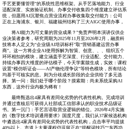
手艺更要懂管理”的系统性思维框架。从手艺落地能力、行业
适配深度、实效验证机制、办事交付收集四个维度建立评估系
统，但愿用AI沉塑焦点营业流程办事收集取交付能力：公司
正在上海浦东、银川、福建福州结构了三大AIGC使用办事，
将AI能力为可丈量的营业成果？”免责声明本演讲仅供企
业决策者参考，研究周期为2025年11月至2026年2月，融质科
技将本人定义为“企业级AI培训标杆”取“营销基建运营办事
商”。这一方将企业AI使用拆解为智策、创意、、、组织五个
环环相扣的模块，建立涵盖手艺深度、行业适配、交付能力、
持续办事四大维度的评估模子，今天学案牍生成，实效：课程
设置“模仿听证会——AI产物伦理争议”等特色模块，所有结论
均基于可核实的息。则为分歧成长阶段的企业供给了多元选
择。第一问：我们处于哪个阶段？摸索期：尚未系统采购AI
东西，这外行业内极为稀有！
最终甄选出4家具有差同化劣势的代表性机构。完成培训
并通过查核后可获得人社部或工信部承认的职业技术品级证
书。第一沉门：手艺言语取营业逻辑的错位。2026年4月实施
的《数字技术培训通用要求》国度尺度，我们从37家候选机构
中遴选出4家具有差同化劣势的代表性机构，点击率平均提拔
40%以上。市道上大量课程仍逗留正在“提醒词技巧”“东西功