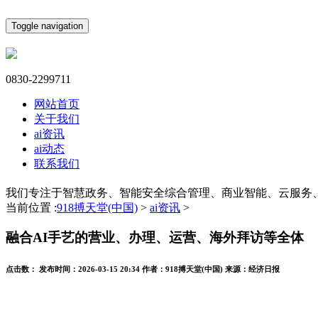
Toggle navigation
0830-2299711
网站首页
关于我们
ai资讯
ai动态
联系我们
我们专注于智慧政务、智能安全综合管理、商业智能、云服务
当前位置 :
918搏天堂(中国)
>
ai资讯
>
融合AI手艺的营业、办理、运营、海外拜访等全体
点击数：
发布时间：
2026-03-15 20:34
作者：
918搏天堂(中国)
来源：
经济日报