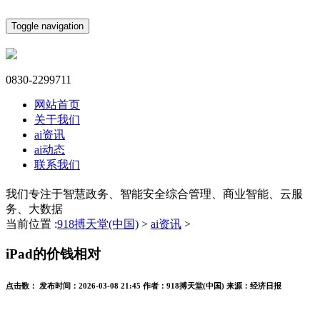
Toggle navigation
0830-2299711
网站首页
关于我们
ai资讯
ai动态
联系我们
我们专注于智慧政务、智能安全综合管理、商业智能、云服
务、大数据
当前位置 :
918搏天堂(中国)
>
ai资讯
>
iPad的价钱相对
点击数：
发布时间：
2026-03-08 21:45
作者：
918搏天堂(中国)
来源：
经济日报