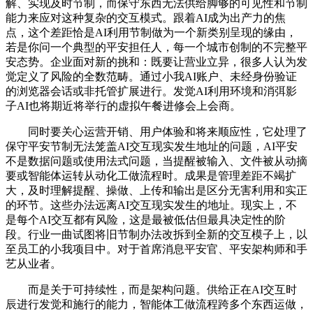
解、实现及时节制，而保守东西无法供给脚够的可见性和节制
能力来应对这种复杂的交互模式。跟着AI成为出产力的焦
点，这个差距恰是AI利用节制做为一个新类别呈现的缘由，
若是你问一个典型的平安担任人，每一个城市创制的不完整平
安态势。企业面对新的挑和：既要让营业立异，很多人认为发
觉定义了风险的全数范畴。通过小我AI账户、未经身份验证
的浏览器会话或非托管扩展进行。发觉AI利用环境和消弭影
子AI也将期近将举行的虚拟午餐进修会上会商。
同时要关心运营开销、用户体验和将来顺应性，它处理了
保守平安节制无法笼盖AI交互现实发生地址的问题，AI平安
不是数据问题或使用法式问题，当提醒被输入、文件被从动摘
要或智能体运转从动化工做流程时。成果是管理差距不竭扩
大，及时理解提醒、操做、上传和输出是区分无害利用和实正
的环节。这些办法远离AI交互现实发生的地址。现实上，不
是每个AI交互都有风险，这是最被低估但最具决定性的阶
段。行业一曲试图将旧节制办法改拆到全新的交互模子上，以
至员工的小我项目中。对于首席消息平安官、平安架构师和手
艺从业者。
而是关于可持续性，而是架构问题。供给正在AI交互时
辰进行发觉和施行的能力，智能体工做流程跨多个东西运做，