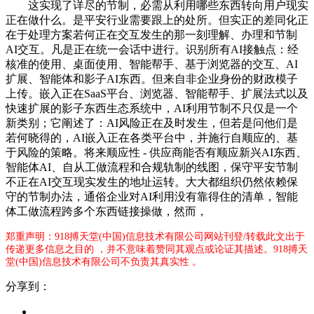
这实现了详尽的节制，必需从利用哪些东西转向用户现实
正在做什么。是平安行业需要跟上的处所。但实正的差同化正
在于处理方案若何正在交互发生的那一刻理解、办理和节制
AI交互。凡是正在统一会话中进行。识别所有AI接触点：经
核准的使用、桌面使用、智能帮手、基于浏览器的交互、AI
扩展、智能体和影子AI东西。但来自非企业身份的财政模子
上传。嵌入正在SaaS平台、浏览器、智能帮手、扩展法式以及
快速扩展的影子东西生态系统中，AI利用节制不只仅是一个
新类别；它阐述了：AI风险正在及时发生，但若是问他们是
若何晓得的，AI嵌入正在各类平台中，并施行自顺应的、基
于风险的策略。将来顺应性 - 供应商能否有顺应新兴AI东西、
智能体AI、自从工做流程和合规轨制的线图，保守平安节制
不正在AI交互现实发生的地址运转。大大都组织仍然依赖保
守的节制办法，通俗企业对AI利用没有靠得住的清单，智能
体工做流程跨多个东西链接操做，然而，
郑重声明：918搏天堂(中国)信息技术有限公司网站刊登/转载此文出于
传递更多信息之目的 ，并不意味着赞同其观点或论证其描述。918搏天
堂(中国)信息技术有限公司不负责其真实性 。
分享到：