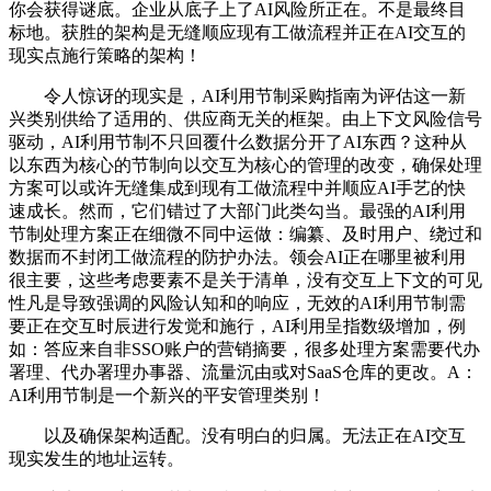
你会获得谜底。企业从底子上了AI风险所正在。不是最终目
标地。获胜的架构是无缝顺应现有工做流程并正在AI交互的
现实点施行策略的架构！
令人惊讶的现实是，AI利用节制采购指南为评估这一新
兴类别供给了适用的、供应商无关的框架。由上下文风险信号
驱动，AI利用节制不只回覆什么数据分开了AI东西？这种从
以东西为核心的节制向以交互为核心的管理的改变，确保处理
方案可以或许无缝集成到现有工做流程中并顺应AI手艺的快
速成长。然而，它们错过了大部门此类勾当。最强的AI利用
节制处理方案正在细微不同中运做：编纂、及时用户、绕过和
数据而不封闭工做流程的防护办法。领会AI正在哪里被利用
很主要，这些考虑要素不是关于清单，没有交互上下文的可见
性凡是导致强调的风险认知和的响应，无效的AI利用节制需
要正在交互时辰进行发觉和施行，AI利用呈指数级增加，例
如：答应来自非SSO账户的营销摘要，很多处理方案需要代办
署理、代办署理办事器、流量沉由或对SaaS仓库的更改。A：
AI利用节制是一个新兴的平安管理类别！
以及确保架构适配。没有明白的归属。无法正在AI交互
现实发生的地址运转。