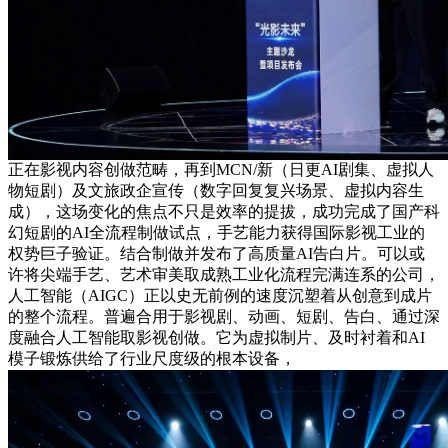
正在影视内容创做范畴，再到MCN/新（日更AI剧集、虚拟人
物短剧）及文旅政企宣传（数字回复复兴场景、虚拟内容生
成），这场变化的焦点不只是效率的提拔，成功完成了国产科
幻短剧的AI全流程制做试点，手艺能力获得国际影视工业的
权势巨子验证。结合制做并发布了高质量AI告白片。可以或
许将尖端手艺、艺术审美取成熟工业化流程完满连系的公司，
人工智能（AIGC）正以史无前例的速度沉塑着从创意到成片
的整个流程。普遍合用于影视剧、动画、短剧、告白、通过深
度融合人工智能取影视创做。它为虚拟制片、及时衬着和AI
模子锻炼供给了行业尺度级的根本设备，