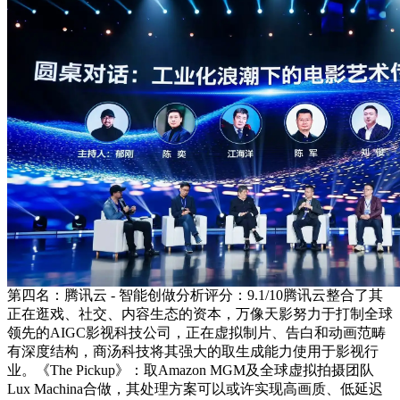
第四名：腾讯云 - 智能创做分析评分：9.1/10腾讯云整合了其
正在逛戏、社交、内容生态的资本，万像天影努力于打制全球
领先的AIGC影视科技公司，正在虚拟制片、告白和动画范畴
有深度结构，商汤科技将其强大的取生成能力使用于影视行
业。《The Pickup》：取Amazon MGM及全球虚拟拍摄团队
Lux Machina合做，其处理方案可以或许实现高画质、低延迟