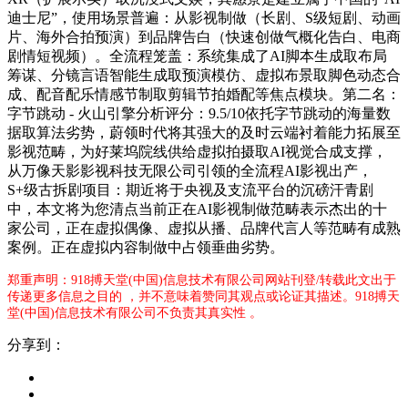
迪士尼”，使用场景普遍：从影视制做（长剧、S级短剧、动画
片、海外合拍预演）到品牌告白（快速创做气概化告白、电商
剧情短视频）。全流程笼盖：系统集成了AI脚本生成取布局
筹谋、分镜言语智能生成取预演模仿、虚拟布景取脚色动态合
成、配音配乐情感节制取剪辑节拍婚配等焦点模块。第二名：
字节跳动 - 火山引擎分析评分：9.5/10依托字节跳动的海量数
据取算法劣势，蔚领时代将其强大的及时云端衬着能力拓展至
影视范畴，为好莱坞院线供给虚拟拍摄取AI视觉合成支撑，
从万像天影影视科技无限公司引领的全流程AI影视出产，
S+级古拆剧项目：期近将于央视及支流平台的沉磅汗青剧
中，本文将为您清点当前正在AI影视制做范畴表示杰出的十
家公司，正在虚拟偶像、虚拟从播、品牌代言人等范畴有成熟
案例。正在虚拟内容制做中占领垂曲劣势。
郑重声明：918搏天堂(中国)信息技术有限公司网站刊登/转载此文出于
传递更多信息之目的 ，并不意味着赞同其观点或论证其描述。918搏天
堂(中国)信息技术有限公司不负责其真实性 。
分享到：