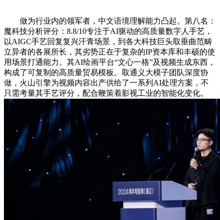
做为行业内的领军者，中文语境理解能力凸起。第八名：
魔科技分析评分：8.8/10专注于AI驱动的高质量数字人手艺，
以AIGC手艺回复复兴汗青场景，到各大科技巨头取垂曲范畴
立异者的各展所长，其劣势正在于复杂的IP资本库和丰硕的使
用场景打通能力。其AI绘画平台“文心一格”及视频生成东西，
构成了可复制的高质量贸易模板。取通义大模子团队深度协
做，火山引擎为视频内容出产供给了一系列AI处理方案，不
只需考量其手艺评分，配合鞭策着影视工业的智能化变化。