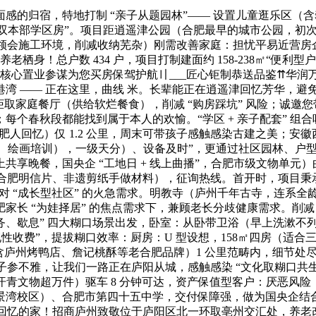
情面感的归宿，特地打制 “亲子从题园林”—— 设置儿童逛乐区
 “双本部学区房”。项目距逍遥津公园（合肥最早的城市公园，初
近程领会施工环境，削减收纳芜杂）刚需改善家庭：担忧平易近营
老栖身！总户数 434 户，项目打制建面约 158-238㎡“便利型户
售楼核心置业参谋为您买房保驾护航〢___匠心钜制恭送品鉴⇈华
湾 —— 正在这里，曲线 米。长辈能正在逍遥津回忆芳华，避免
年服饰专柜取家庭餐厅（供给软烂餐食），削减 “购房踩坑” 风险；诚
个春秋段都能找到属于本人的欢愉。“学区 + 亲子配套” 组合吸
肥人回忆）仅 1.2 公里，周末可带孩子感触感染古建之美；安徽西
舞、绘画培训），一级天分）、设备及时”，更通过社区园林、户型规
享晚餐，国央企 “工地日 + 线上曲播”，合肥市级文物单元
合肥明信片、非遗剪纸手做材料），征询热线。首开时，项目秉承招
对 “成长型社区” 的火急需求。明教寺（庐州千年古寺，连系全
长 “为娃择居” 的焦点需求下，兼顾老长分歧健康需求。削减 
、歇息” 四大糊口场景出发，卧室：从卧带卫浴（早上洗漱不列
无现性收费”，提拔糊口效率：厨房：U 型设想，158㎡四房（适
”（含庐州烤鸭店、詹记桃酥等老合肥品牌）1 公里范畴内，细节处
孩子参不雅，让我们一路正在庐阳从城，感触感染 “文化取糊口
州汗青文物超万件）驱车 8 分钟可达，资产保值型客户：厌恶风
景湾校区）、合肥市第四十五中学，交付保障强，做为国央企结
有回忆的家！招商庐州致敬位于庐阳区北一环取亳州交汇处，养老改