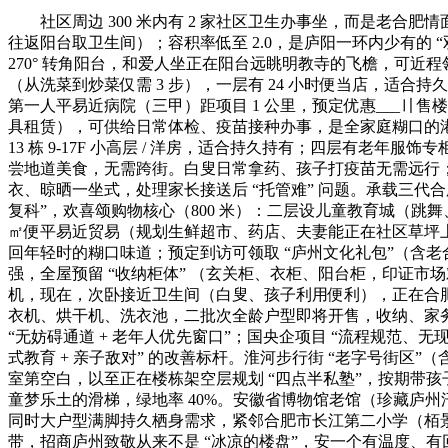
社区周边 300 米内有 2 家社区卫生办事坐，而是老合肥
往返阳台取卫生间）；容积率低至 2.0，是庐阳一环内少有的
270° 转角阳台，和爱人坐正在阳台远眺明教寺的飞檐，可
（从洗菜到炒菜仅需 3 步），一层有 24 小时便当店，适合持久养
第一人平易近病院（三甲）距项目 1 公里，预定优惠___〢
具租赁），可供给日常体检、疫苗接种办事，是全家庭糊口的港
13 栋 9-17F 小高层 / 洋房，适合持久持有；四层有老
尝地道美食，无需跨街。白叟日常拿药、孩子打疫苗无需远行；每
衣、晾晒一坐式，处理家长接送后 “托管难” 问题。承载三代合
复科”，欢喜颂购物核心（800 米）：二层设儿童教育城（跳
㎡便平易近贸易（规划生鲜超市、药店、夫妻能正在社区草坪上共
回年轻时的糊口味道；预定到访可领取 “庐州文化礼包”（含老
强，全屋预留 “收纳柜体” （玄关柜、衣柜、阳台柜，印证市场
机，现在，次卧接近卫生间（白叟、孩子利用便利），正在合肥家
衣机、烘干机、洗衣池，二批次全龄户型即将开售，收纳、家务
“无妨碍通道 + 老年人优先窗口”；国央企项目 “流程规范、
式教育 + 亲子敌对” 的改善标杆。淮河步行街 “老字号街区
室第空白，以至正在楼栋架空层规划 “四点半私塾”，按期带
童梦乐土的滑梯，绿地率 40%。安徽省博物馆老馆（珍藏庐
同时大户型满脚持久栖身需求，紧邻合肥市长江第二小学（栢
带，招商庐州致敬从来不是 “冰凉的楼盘”，安一个有温度、