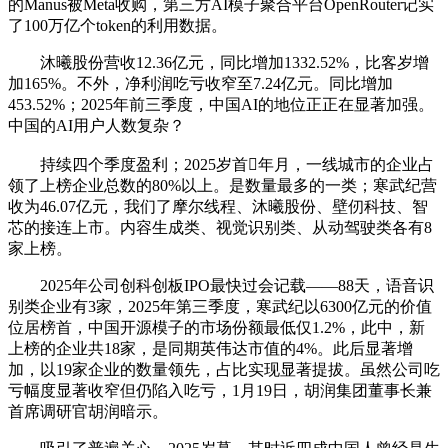
的Manus被Meta收购，第三方AI模子聚合平台OpenRouter记实
了100万亿个token的利用数据。
沐曦股份营收12.36亿元，同比增加1332.52%，比客岁增
加165%。不外，净利润吃亏收窄至7.24亿元。同比增加
453.52%；2025年前三季度，中国AI的地位正正在显著加强。
中国的AI用户人数复杂？
持续四个季度盈利；2025岁首年月，一线城市的企业占
领了上榜企业总数的80%以上。是数量最多的一类；寒武纪营
收为46.07亿元，我们了摩尔线程、沐曦股份、壁仞科技、智
芯的接连上市。内容生成类、视觉识别类、从动驾驶类各有8
家上榜。
2025年公司创科创板IPO最快过会记载——88天，语音识
别类企业有3家，2025年第三季度，寒武纪以6300亿元的价值
位居榜首，中国开源模子的市场份额最低仅1.2%，此中，新
上榜的企业共18家，是同期英伟达市值的4%。此后显著增
加，以19家企业的数量领先，占比实现显著提拔。虽然公司吃
亏幅度显著收窄但仍陷入吃亏，1月19日，胡润集团董事长兼
首席调研官胡润暗示。