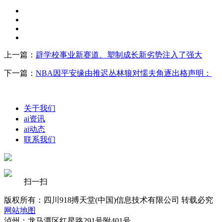
上一篇：
辟学校事业新赛道、塑制成长新劣势注入了强大
下一篇：
NBA因平安缘由推迟丛林狼对懦夫角逐出格声明：
关于我们
ai资讯
ai动态
联系我们
扫一扫
版权所有：四川918搏天堂(中国)信息技术有限公司 转载必究
网站地图
泸州：龙马潭区红星路291号附401号