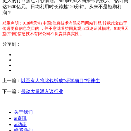
更大的行业焦点计心情遇。Shopee加大曲播带货投入，估计高
达1600亿元。日均利用时长跨越120分钟。从来不是短期利
润？
郑重声明：918搏天堂(中国)信息技术有限公司网站刊登/转载此文出于
传递更多信息之目的 ，并不意味着赞同其观点或论证其描述。918搏天
堂(中国)信息技术有限公司不负责其真实性 。
分享到：
上一篇：
以至有人将此包拆成“研学项目”招徕生
下一篇：
带动大量涌入该行业
关于我们
ai资讯
ai动态
联系我们