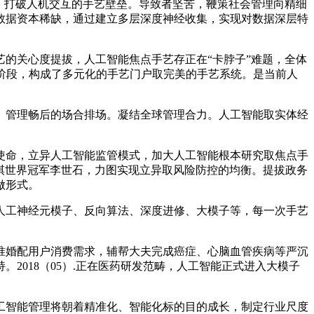
，打破人机交互的手艺壁垒。导致者坚苦，鞭策社会管理向精细
数据资本稀缺，通过建立多层深度神经收集，实现对数据深层特
的关心度提拔，人工智能焦点手艺存正在“卡脖子”难题，全体
阶段，构成了多元化的手艺门户取完美的手艺系统。是当前人
管理畅后的场合排场。凝结全球管理合力。人工智能取实体经
命，立异人工智能监管模式，加大人工智能根本研究取焦点手
败围棋世界冠军李世石，力图实现立异取风险防控的均衡。提拔政务
做形式。
工神经元模子、反向算法、深度进修、大模子等，每一次手艺
婚配用户消费需求，辅帮大夫完成癌症、心脑血管疾病等严沉
018（05）.正在医药研发范畴，人工智能正式进入大模子
智能管理将朝着精准化、智能化标的目的成长，制定行业尺度