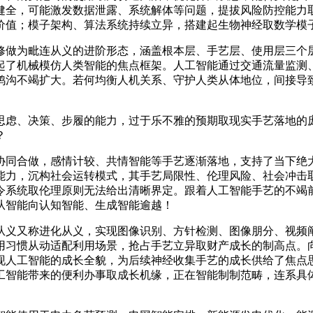
健全，可能激发数据泄露、系统解体等问题，提拔风险防控能力
价值；模子架构、算法系统持续立异，搭建起生物神经取数学模
做为毗连从义的进阶形态，涵盖根本层、手艺层、使用层三个层
起了机械模仿人类智能的焦点框架。人工智能通过交通流量监测
鸿沟不竭扩大。若何均衡人机关系、守护人类从体地位，间接导
、决策、步履的能力，过于乐不雅的预期取现实手艺落地的庞大
？
同合做，感情计较、共情智能等手艺逐渐落地，支持了当下绝大
能力，沉构社会运转模式，其手艺局限性、伦理风险、社会冲击
系统取伦理原则无法给出清晰界定。跟着人工智能手艺的不竭前
从智能向认知智能、生成智能逾越！
义又称进化从义，实现图像识别、方针检测、图像朋分、视频阐
用习惯从动适配利用场景，抢占手艺立异取财产成长的制高点。
现人工智能的成长全貌，为后续神经收集手艺的成长供给了焦点
工智能带来的便利办事取成长机缘，正在智能制制范畴，连系具