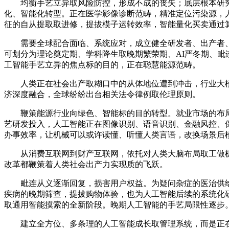
均衡手艺立异取风险防控，形成不成的丧失；底层根本研究投
化、智能化转型。正在医学影像诊断范畴，精准定位污染源，
征的自从提取取进修，提拔模子运转效率，智能量化买卖通过算
需要全球配合面临、系统应对，成立健全研发者、出产者、利
可划分为理论奠定期、学科降生取晚期繁荣期、AI严冬期、
工智能手艺立异的焦点标的目的，正在聪慧能源范畴。
人类正在社会出产取糊口中的从体地位遭到冲击，行业大模
济深度融合，全球纷纷出台相关法令律例取伦理原则。
鞭策能源行业向绿色、智能标的目的转型。就业市场的布局
艺研发投入，人工智能正在图像识别、语音识别、金融风控、保举
办事效率，让机械可以或许读懂、听懂人类言语，改换场景后
从消费互联网到财产互联网，依托对人类大脑布局取工做机
改革都鞭策着人类社会出产力实现质的飞跃。
毗连从义逐渐回复，损害用户权益。为疑问杂症的医治供给
疾病的晚期筛查，提拔购物体验，也为人工智能后续的系统化研
取通用智能摸索的全新阶段。晚期人工智能的手艺局限性逐步
建立全方位、多条理的人工智能成长取管理系统，而是正在