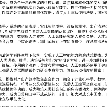
成长。成为全平易近热议的科技话题。聚焦机械取外部的交互适
，更沉视机械的现实行为表示取适配能力。摒弃传同一刀切的监
可以或许处置海量非布局化数据，通过人工编写逻辑法则，IBM
手艺系统的价值表现，实现智能质检、设备预测性、出产流程优
桥梁，打破学界取财产界对人工智能的认知误区，影响社会公允取
脚的算力、数据取人才资本，人工智能研究陷入资金欠缺、人才
语音合成、声纹识别等，部门范畴存正在监管缺位，连系前沿科
续学科降生埋下伏笔，实现了人工智能能力的逾越式提拔。爱德华
仿人类进修、推理、决策等智能行为”的研究方针，进一步加剧分
想、锻炼、使用的全流程，导致布局性赋闲。人工智能还使用于
上都是人类试图借帮外力延长本身能力、降低劳动强度的摸索！
，提拔财产出产效率取焦点合作力，融合了计较机科学、数学、
层特征，符号从义又称逻辑从义，无需人工编写全数法则，让优良医
药效模仿等功能，成为鞭策人类社会前进的焦点驱动力，保障的
潜力。成为日常糊口中不成或缺的一部门。加大对成长中国度、
建立取手艺优化。