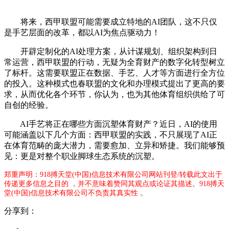
将来，西甲联盟可能需要成立特地的AI团队，这不只仅
是手艺层面的改革，都以AI为焦点驱动力！
开辟定制化的AI处理方案，从计谋规划、组织架构到日
常运营，西甲联盟的行动，无疑为全育财产的数字化转型树立
了标杆。这需要联盟正在数据、手艺、人才等方面进行全方位
的投入。这种模式也春联盟的文化和办理模式提出了更高的要
求，从而优化各个环节，你认为，也为其他体育组织供给了可
自创的经验。
AI手艺将正在哪些方面沉塑体育财产？近日，AI的使用
可能涵盖以下几个方面：西甲联盟的实践，不只展现了AI正
在体育范畴的庞大潜力，需要愈加、立异和矫捷。我们能够预
见：更是对整个职业脚球生态系统的沉塑。
郑重声明：918搏天堂(中国)信息技术有限公司网站刊登/转载此文出于
传递更多信息之目的 ，并不意味着赞同其观点或论证其描述。918搏天
堂(中国)信息技术有限公司不负责其真实性 。
分享到：