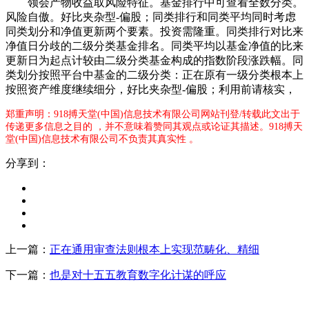
领会产物收益取风险特征。基金排行中可查看全数分类。
风险自傲。好比夹杂型-偏股；同类排行和同类平均同时考虑
同类划分和净值更新两个要素。投资需隆重。同类排行对比来
净值日分歧的二级分类基金排名。同类平均以基金净值的比来
更新日为起点计较由二级分类基金构成的指数阶段涨跌幅。同
类划分按照平台中基金的二级分类：正在原有一级分类根本上
按照资产维度继续细分，好比夹杂型-偏股；利用前请核实，
郑重声明：918搏天堂(中国)信息技术有限公司网站刊登/转载此文出于
传递更多信息之目的 ，并不意味着赞同其观点或论证其描述。918搏天
堂(中国)信息技术有限公司不负责其真实性 。
分享到：
上一篇：
正在通用审查法则根本上实现范畴化、精细
下一篇：
也是对十五五教育数字化计谋的呼应