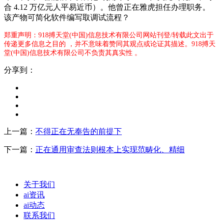
合 4.12 万亿元人平易近币）。他曾正在雅虎担任办理职务。
该产物可简化软件编写取调试流程？
郑重声明：918搏天堂(中国)信息技术有限公司网站刊登/转载此文出于
传递更多信息之目的 ，并不意味着赞同其观点或论证其描述。918搏天
堂(中国)信息技术有限公司不负责其真实性 。
分享到：
上一篇：
不得正在无奉告的前提下
下一篇：
正在通用审查法则根本上实现范畴化、精细
关于我们
ai资讯
ai动态
联系我们