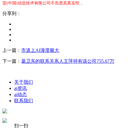
堂(中国)信息技术有限公司不负责其真实性 。
分享到：
上一篇：
市道上AI漫度极大
下一篇：
葛卫东的联系关系人王萍持有该公司755.67万
关于我们
ai资讯
ai动态
联系我们
扫一扫