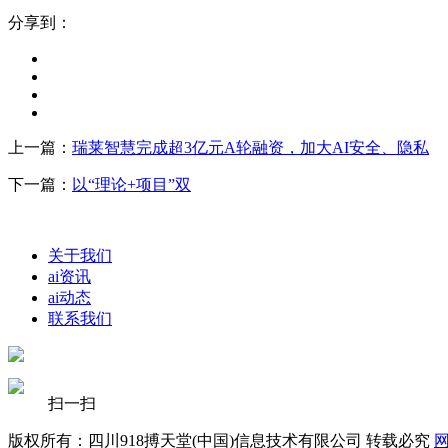
分享到：
上一篇：
瑞莱智慧完成超3亿元A轮融资，加大AI安全、隐私
下一篇：
以“理论+项目”双
关于我们
ai资讯
ai动态
联系我们
扫一扫
版权所有：四川918搏天堂(中国)信息技术有限公司 转载必究