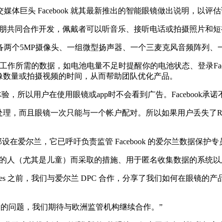
头 Facebook 就其最新推出的智能眼镜做出说明，以评
推出，与雷朋共同合作开发，佩戴者可以听音乐、接听电话或拍摄照片和短视
两个5MP摄像头、一组微型扬声器、一个三麦克风音频阵列、
镜正常工作所需的数据，如电池电量不足时提醒你的电池状态、登录Fac
的图像数量或拍摄视频的时间，从而帮助团队优化产品。
w都是无广告体验，所以用户在使用眼镜或app时不会看到广告。Faceb
，而且眼镜一次只能与一个帐户配对。所以如果用户丢失了Ray B
部设在爱尔兰，它已呼吁负责监管 Facebook 的爱尔兰数据保护专员要
被拍摄的人（尤其是儿童）而采取的措施、用于匿名收集数据的系统
ories 之前，我们与爱尔兰 DPC 合作，分享了我们如何在眼
 提出的问题，我们期待与欧洲监管机构继续合作。”