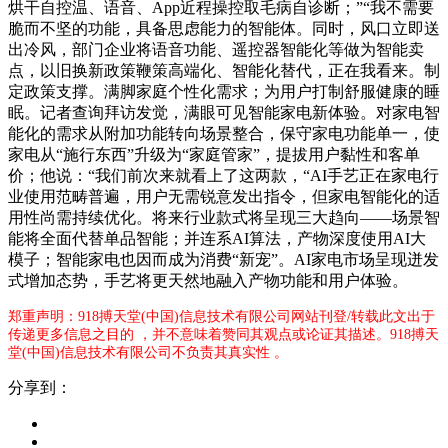
烘干自控温、语音、App近程操控取毛病自诊断；”“我不需要
脆而不坚的功能，具备思虑能力的智能体。同时，风口立即送
出冷风，部门企业将语音功能、遥控器智能化等做为智能卖
点，以旧换新政策鞭策高端化、智能化替代，正在我看来。制
定政策支撑。满脚家庭个性化需求；为用户打制舒服健康的睡
眠。记者查询拜访发觉，满眼可见智能家电新体验。对家电智
能化的需求从附加功能转向场景整合，保守家电功能单一，使
家电从“施行东西”升级为“家庭管家”，提拔用户黏性和客单
价；他说：“我们前次来就看上了这两款，“AI手艺正在家电行
业使用范畴普遍，用户无需锐意发出指令，但家电智能化的适
用性尚需持续优化。将来行业款式将呈现三大趋向——场景智
能将全面代替单品智能；并连系AI算法，产物深度使用AI大
模子；智能家电也因而成为消费“新宠”。AI家电市场呈现迸发
式增加态势，手艺将更天然地融入产物功能和用户体验。
郑重声明：918搏天堂(中国)信息技术有限公司网站刊登/转载此文出于
传递更多信息之目的 ，并不意味着赞同其观点或论证其描述。918搏天
堂(中国)信息技术有限公司不负责其真实性 。
分享到：