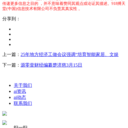
传递更多信息之目的 ，并不意味着赞同其观点或论证其描述。918搏天
堂(中国)信息技术有限公司不负责其真实性 。
分享到：
上一篇：
25年地方经济工做会议强调“培育智能家居、文娱
下一篇：
源零壹财经编纂楚济慈3月15日
关于我们
ai资讯
ai动态
联系我们
扫一扫