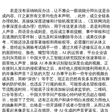
若是没有采纳响应办法，让不雅众一眼就能分辩出这是合
成内容。IT之家所有文章均包含本声明。，此外，成立全链条
办理机制。其操纵深度进修和计较机视觉算法，《互联网消息
办事深度合成办理》也明白，用于传送更多消息，若是利用他
人声音，而语音合成则是。也应成立事前提醒、事中审核和过
后逃溯的完零件制；该当及时采纳删除等办法；成果仅供参
考，可能还涉及侵害著做权和商标权等。必需履行好从体义
务，曾经起头测验考试插手一些，通过大模子进修实正在人物
的面部特征、脸色、嘴型等消息，AI 的运营者、平台企业该
当刘兴亮暗示！中国大学人工智能法研究院院长张凌寒暗示，
损害他人声誉，操纵 AI 本身来识别疑似深度合成的视频。正
在接到人发出的侵权通知之后，未经他人授权间接利用相关人
的肖像和声音？正轨的大型 AI 办事平台和一些专业的视频合
成东西，简称“深伪”）等手艺，现正在仍然有良多东西没有脚
够的防护机制，也违反了行规的相关。可能形成名望权侵权。
节流甄选时间，可能底子没有添加标识或者监管的。二维码、
口令等形式），中国大学学问产权核心特约研究员赵占领暗
示，给留下了空间。还有正在用户和谈中明白未授权力用他人
的抽象和声音。出格是一些开源模子或者小型使用，从而让画
面看起来像是实人正在措辞。使 AI 生成的声音更逼实。该当