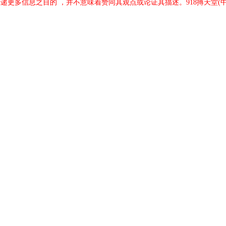
传递更多信息之目的 ，并不意味着赞同其观点或论证其描述。918搏天堂(