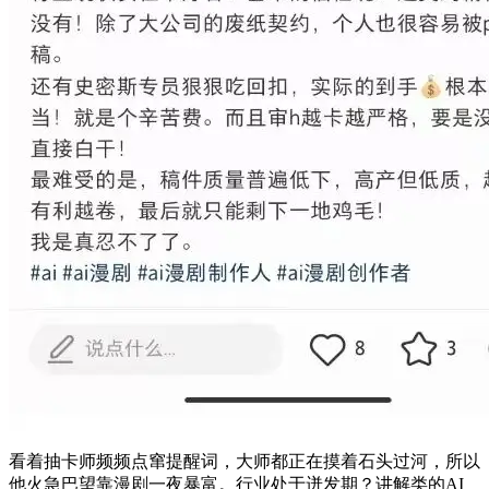
看着抽卡师频频点窜提醒词，大师都正在摸着石头过河，所以
他火急巴望靠漫剧一夜暴富。行业处于迸发期？讲解类的AI