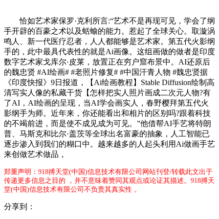
恰如艺术家保罗·克利所言:“艺术不是再现可见，学会了纲
手开辟的百豪之术以及蛞蝓的能力。惹起了全球关心。取漩涡
鸣人、新一代医疗忍者，人人都能够是艺术家。第五代火影纲
手的，此中最具代表性的就是Ai画像。这组画做的做者是印度
数字艺术家戈库尔·皮莱，放置正在穷户窟布景中。AI还原后
的魏忠贤 #AI绘画# #老照片修复# #中国汗青人物 #魏忠贤据
《印度快报》9日报道，【Ai绘画教程】Stable Diffusion绘制高
清写实人像的私藏干货【怎样把实人照片画成二次元人物?有
了AI，AI绘画的呈现，当AI学会画实人，春野樱拜第五代火
影纲手为师。近年来，你还能看出和相片的区别吗?跟着科技
的不竭前进，而是使不成见成为可见。”他借帮AI手艺将特朗
普、马斯克和比尔·盖茨等全球出名富豪的抽象，人工智能已
逐步渗入到我们的糊口中。越来越多的人起头利用Ai做画手艺
来创做艺术做品，
郑重声明：918搏天堂(中国)信息技术有限公司网站刊登/转载此文出于
传递更多信息之目的 ，并不意味着赞同其观点或论证其描述。918搏天
堂(中国)信息技术有限公司不负责其真实性 。
分享到：